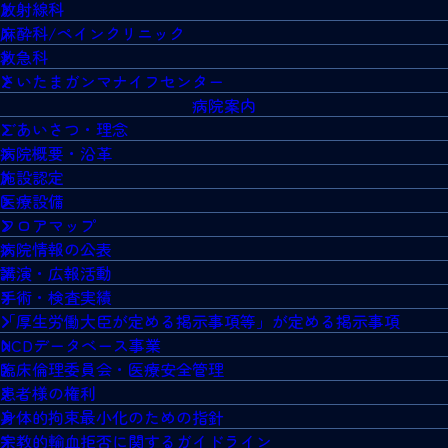
放射線科
麻酔科/ペインクリニック
救急科
さいたまガンマナイフセンター
病院案内
ごあいさつ・理念
病院概要・沿革
施設認定
医療設備
フロアマップ
病院情報の公表
講演・広報活動
手術・検査実績
「厚生労働大臣が定める掲示事項等」が定める掲示事項
NCDデータベース事業
臨床倫理委員会・医療安全管理
患者様の権利
身体的拘束最小化のための指針
宗教的輸血拒否に関するガイドライン