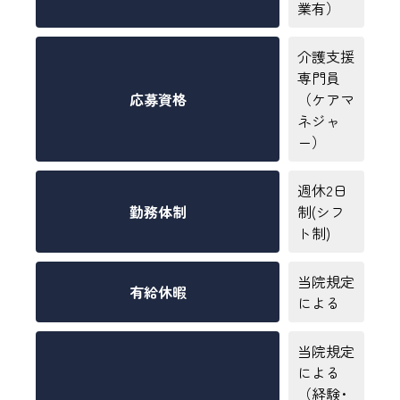
業有）
介護支援
専門員
応募資格
（ケアマ
ネジャ
ー）
週休2日
勤務体制
制(シフ
ト制)
当院規定
有給休暇
による
当院規定
による
（経験･