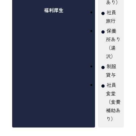
あり）
福利厚生
社員
旅行
保養
所あり
（湯
沢）
制服
貸与
社員
食堂
（食費
補助あ
り）