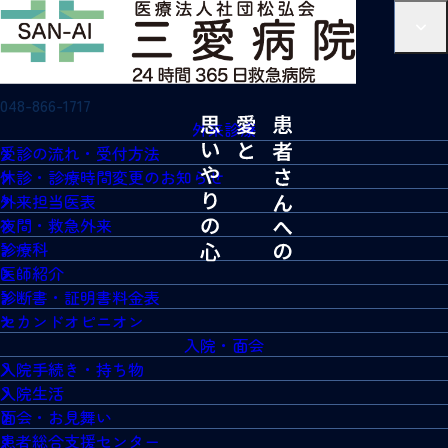
048-866-1717
外来診療
受診の流れ・受付方法
休診・診療時間変更のお知らせ
外来担当医表
夜間・救急外来
診療科
医師紹介
診断書・証明書料金表
セカンドオピニオン
入院・面会
入院手続き・持ち物
入院生活
面会・お見舞い
患者総合支援センター