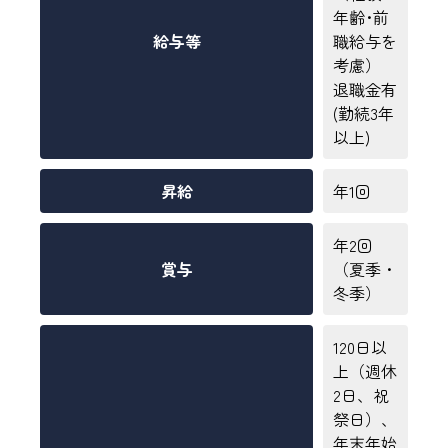
年齢･前
給与等
職給与を
考慮）
退職金有
(勤続3年
以上)
昇給
年1回
年2回
賞与
（夏季・
冬季）
120日以
上（週休
2日、祝
祭日）、
年末年始