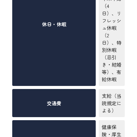
（4
日）、リ
フレッシ
休日・休暇
ュ休暇
（2
日）、特
別休暇
（忌引
き・結婚
等）、有
給休暇
支給（当
交通費
院規定に
よる）
健康保
険・厚生