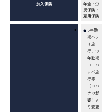
加入保険
年金・労
災保険・
雇用保険
5年勤
続ハワ
イ旅
行、10
年勤続
ヨーロ
ッパ旅
行等
（コロ
ナの影
響によ
り変更