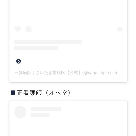
三愛病院｜さいたま市桜区【公式】(@sanai_hp_saitama)がシェアした投稿
正看護師（オペ室）