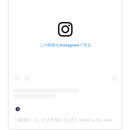
この投稿をInstagramで見る
三愛病院｜さいたま市桜区【公式】(@sanai_hp_saitama)がシェアした投稿