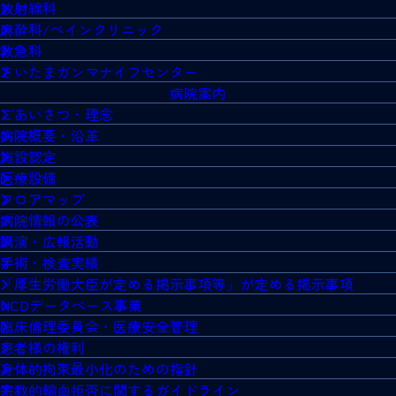
放射線科
麻酔科/ペインクリニック
救急科
さいたまガンマナイフセンター
病院案内
ごあいさつ・理念
病院概要・沿革
施設認定
医療設備
フロアマップ
病院情報の公表
講演・広報活動
手術・検査実績
「厚生労働大臣が定める掲示事項等」が定める掲示事項
NCDデータベース事業
臨床倫理委員会・医療安全管理
患者様の権利
身体的拘束最小化のための指針
宗教的輸血拒否に関するガイドライン