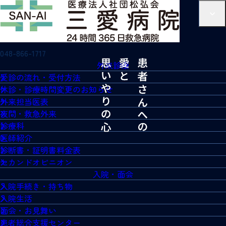
048-866-1717
外来診療
受診の流れ・受付方法
休診・診療時間変更のお知らせ
外来担当医表
夜間・救急外来
診療科
医師紹介
診断書・証明書料金表
セカンドオピニオン
入院・面会
入院手続き・持ち物
入院生活
面会・お見舞い
患者総合支援センター