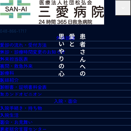
048-866-1717
外来診療
受診の流れ・受付方法
休診・診療時間変更のお知らせ
外来担当医表
夜間・救急外来
診療科
医師紹介
診断書・証明書料金表
セカンドオピニオン
入院・面会
入院手続き・持ち物
入院生活
面会・お見舞い
患者総合支援センター