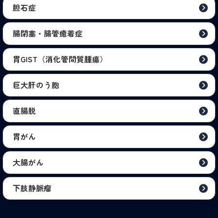
胆石症
腸閉塞・腸管癒着症
胃GIST（消化管間質腫瘍）
巨大肝のう胞
直腸脱
胃がん
大腸がん
下肢静脈瘤