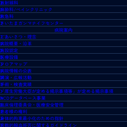
放射線科
麻酔科/ペインクリニック
救急科
さいたまガンマナイフセンター
病院案内
ごあいさつ・理念
病院概要・沿革
施設認定
医療設備
フロアマップ
病院情報の公表
講演・広報活動
手術・検査実績
「厚生労働大臣が定める掲示事項等」が定める掲示事項
NCDデータベース事業
臨床倫理委員会・医療安全管理
患者様の権利
身体的拘束最小化のための指針
宗教的輸血拒否に関するガイドライン