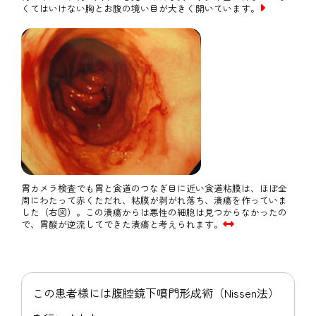
くてはいけない胸とお腹の境い目が大きく開いています。
胃カメラ検査でも胃と食道のつなぎ目に近い食道粘膜は、ほぼ全
周にわたって赤くただれ、粘膜が剥がれ落ち、潰瘍を作っていま
した（右図）。この潰瘍からは悪性の細胞は見つからなかったの
で、胃酸が逆流してできた潰瘍と考えられます。
この患者様には腹腔鏡下噴門形成術（Nissen法）