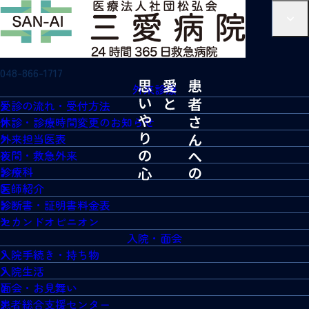
048-866-1717
外来診療
受診の流れ・受付方法
休診・診療時間変更のお知らせ
外来担当医表
夜間・救急外来
診療科
医師紹介
診断書・証明書料金表
セカンドオピニオン
入院・面会
入院手続き・持ち物
入院生活
面会・お見舞い
患者総合支援センター