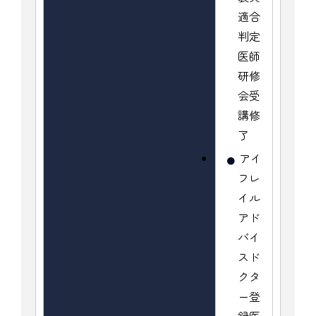
適合
判定
医師
研修
会受
講修
了
アイ
フレ
イル
アド
バイ
スド
クタ
ー登