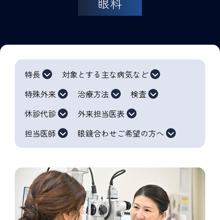
眼科
特長
対象とする主な病気など
特殊外来
治療方法
検査
休診代診
外来担当医表
担当医師
眼鏡合わせご希望の方へ