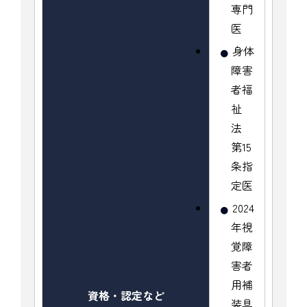
専門
医
身体
障害
者福
祉
法
第15
条指
定医
2024
年視
覚障
害者
用補
資格・認定など
装具