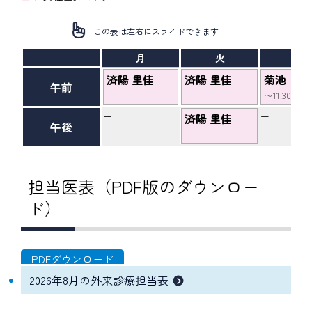
この表は左右にスライドできます
月
火
水
済陽 里佳
済陽 里佳
菊池
午前
〜11:30
−
−
済陽 里佳
午後
担当医表（PDF版のダウンロー
ド）
2026年8月の外来診療担当表