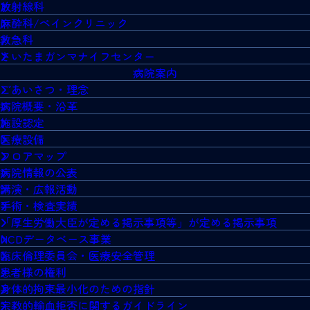
放射線科
麻酔科/ペインクリニック
救急科
さいたまガンマナイフセンター
病院案内
ごあいさつ・理念
病院概要・沿革
施設認定
医療設備
フロアマップ
病院情報の公表
講演・広報活動
手術・検査実績
「厚生労働大臣が定める掲示事項等」が定める掲示事項
NCDデータベース事業
臨床倫理委員会・医療安全管理
患者様の権利
身体的拘束最小化のための指針
宗教的輸血拒否に関するガイドライン