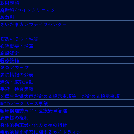
放射線科
麻酔科/ペインクリニック
救急科
さいたまガンマナイフセンター
ごあいさつ・理念
病院概要・沿革
施設認定
医療設備
フロアマップ
病院情報の公表
講演・広報活動
手術・検査実績
「厚生労働大臣が定める掲示事項等」が定める掲示事項
NCDデータベース事業
臨床倫理委員会・医療安全管理
患者様の権利
身体的拘束最小化のための指針
宗教的輸血拒否に関するガイドライン