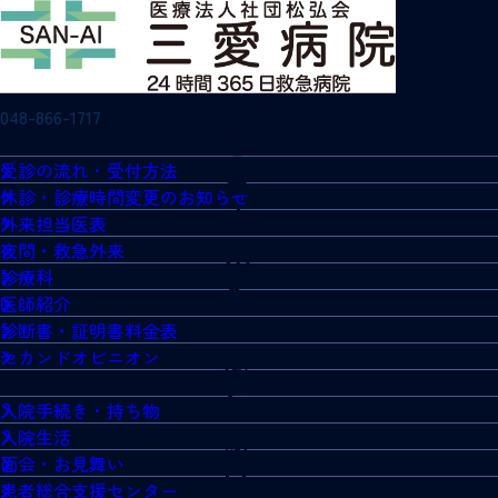
048-866-1717
受診の流れ・受付方法
休診・診療時間変更のお知らせ
外来担当医表
夜間・救急外来
診療科
医師紹介
診断書・証明書料金表
セカンドオピニオン
入院手続き・持ち物
入院生活
面会・お見舞い
患者総合支援センター