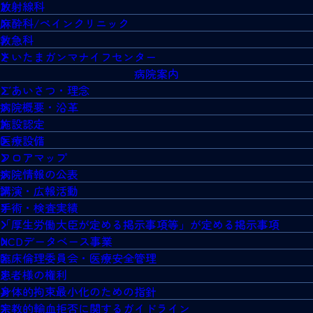
放射線科
麻酔科/ペインクリニック
救急科
さいたまガンマナイフセンター
病院案内
ごあいさつ・理念
病院概要・沿革
施設認定
医療設備
フロアマップ
病院情報の公表
講演・広報活動
手術・検査実績
「厚生労働大臣が定める掲示事項等」が定める掲示事項
NCDデータベース事業
臨床倫理委員会・医療安全管理
患者様の権利
身体的拘束最小化のための指針
宗教的輸血拒否に関するガイドライン