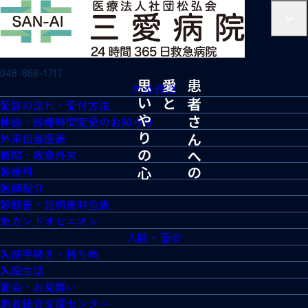
048-866-1717
外来診療
受診の流れ・受付方法
休診・診療時間変更のお知らせ
外来担当医表
夜間・救急外来
診療科
医師紹介
診断書・証明書料金表
セカンドオピニオン
入院・面会
入院手続き・持ち物
入院生活
面会・お見舞い
患者総合支援センター