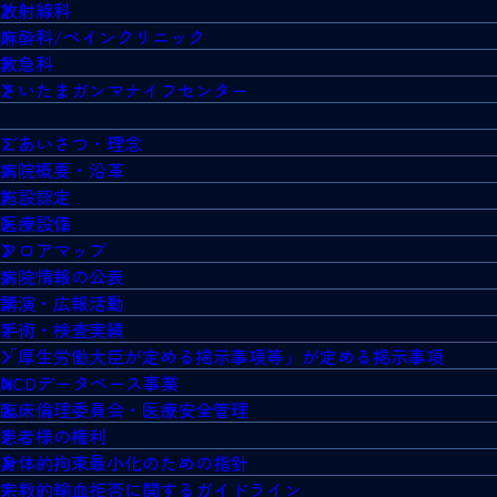
放射線科
麻酔科/ペインクリニック
救急科
さいたまガンマナイフセンター
ごあいさつ・理念
病院概要・沿革
施設認定
医療設備
フロアマップ
病院情報の公表
講演・広報活動
手術・検査実績
「厚生労働大臣が定める掲示事項等」が定める掲示事項
NCDデータベース事業
臨床倫理委員会・医療安全管理
患者様の権利
身体的拘束最小化のための指針
宗教的輸血拒否に関するガイドライン