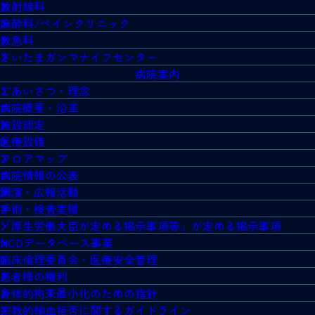
放射線科
麻酔科/ペインクリニック
救急科
さいたまガンマナイフセンター
病院案内
ごあいさつ・理念
病院概要・沿革
施設認定
医療設備
フロアマップ
病院情報の公表
講演・広報活動
手術・検査実績
「厚生労働大臣が定める掲示事項等」が定める掲示事項
NCDデータベース事業
臨床倫理委員会・医療安全管理
患者様の権利
身体的拘束最小化のための指針
宗教的輸血拒否に関するガイドライン