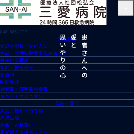
048-866-1717
外来診療
受診の流れ・受付方法
休診・診療時間変更のお知らせ
外来担当医表
夜間・救急外来
診療科
医師紹介
診断書・証明書料金表
セカンドオピニオン
入院・面会
入院手続き・持ち物
入院生活
面会・お見舞い
患者総合支援センター