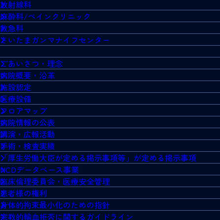
放射線科
麻酔科/ペインクリニック
救急科
さいたまガンマナイフセンター
ごあいさつ・理念
病院概要・沿革
施設認定
医療設備
フロアマップ
病院情報の公表
講演・広報活動
手術・検査実績
「厚生労働大臣が定める掲示事項等」が定める掲示事項
NCDデータベース事業
臨床倫理委員会・医療安全管理
患者様の権利
身体的拘束最小化のための指針
宗教的輸血拒否に関するガイドライン