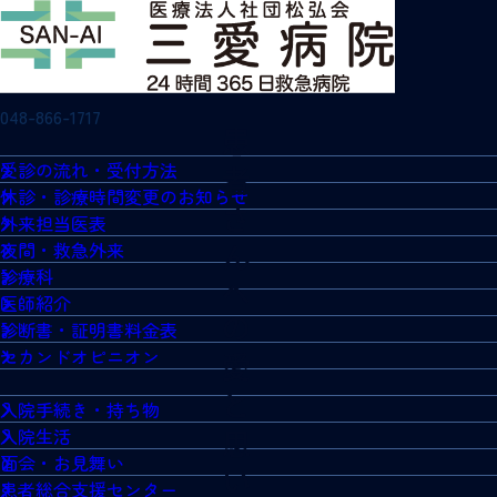
048-866-1717
受診の流れ・受付方法
休診・診療時間変更のお知らせ
外来担当医表
夜間・救急外来
診療科
医師紹介
診断書・証明書料金表
セカンドオピニオン
入院手続き・持ち物
入院生活
面会・お見舞い
患者総合支援センター