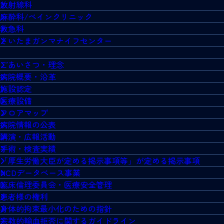
放射線科
麻酔科/ペインクリニック
救急科
さいたまガンマナイフセンター
ごあいさつ・理念
病院概要・沿革
施設認定
医療設備
フロアマップ
病院情報の公表
講演・広報活動
手術・検査実績
「厚生労働大臣が定める掲示事項等」が定める掲示事項
NCDデータベース事業
臨床倫理委員会・医療安全管理
患者様の権利
身体的拘束最小化のための指針
宗教的輸血拒否に関するガイドライン