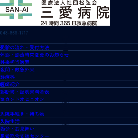
048-866-1717
受診の流れ・受付方法
休診・診療時間変更のお知らせ
外来担当医表
夜間・救急外来
診療科
医師紹介
診断書・証明書料金表
セカンドオピニオン
入院手続き・持ち物
入院生活
面会・お見舞い
患者総合支援センター